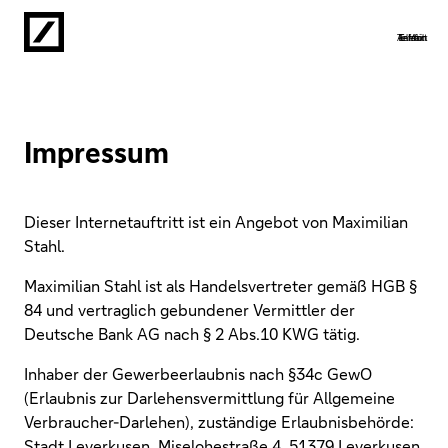
Anfahrt
Telefon
Termin
E-Mail
Impressum
Dieser Internetauftritt ist ein Angebot von Maximilian
Stahl.
Maximilian Stahl ist als Handelsvertreter gemäß HGB §
84 und vertraglich gebundener Vermittler der
Deutsche Bank AG nach § 2 Abs.10 KWG tätig.
Inhaber der Gewerbeerlaubnis nach §34c GewO
(Erlaubnis zur Darlehensvermittlung für Allgemeine
Verbraucher-Darlehen), zuständige Erlaubnisbehörde:
Stadt Leverkusen, Miselohestraße 4, 51379 Leverkusen