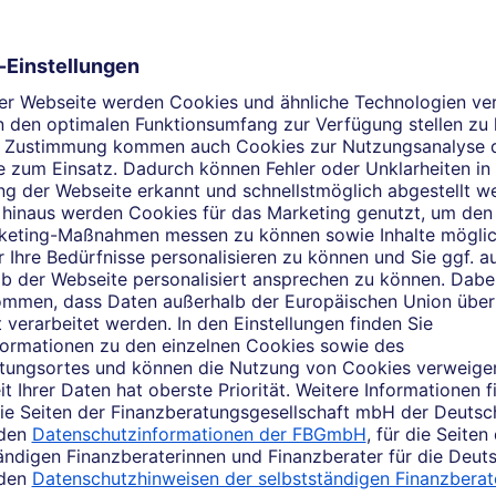
e Finanzberatung – ganz pe
ssache. Unser engagiertes Team selbstständiger Finanzberater 
rsorge, Versicherung oder Finanzierung im Sinne Ihrer Bedürf
ten Termin zu vereinbaren. Gerne rufen wir Sie zurück und be
Unser Team