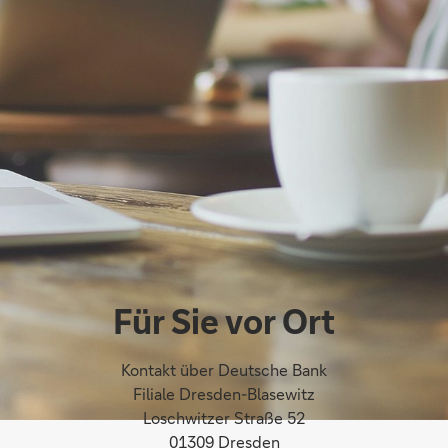
Für Sie vor Ort
Kontakt über Deutsche Bank
Filiale Dresden-Blasewitz
Loschwitzer Straße 52
01309 Dresden