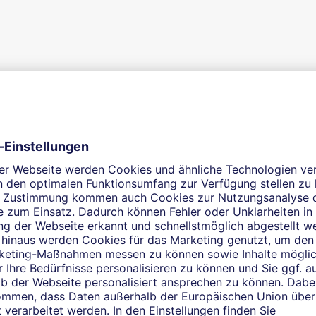
Optimale Finanzberatung
ner Hand. Als selbstständige Finanzberaterin in Dresden unte
 persönlichen Gespräch stehen Ihre Situation und Ihre individ
 oder per E-Mail. Ich stehe Ihnen auch außerhalb der übliche