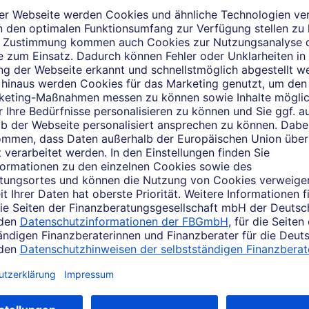
Das sagen Kunden über mic
Kundenbewertungen einsehen
der Bewertungsplattform WhoFinance abgegebene Kundenbewert
tzung des Services bitte zunächst zu. Per Klick gelangen Sie 
ießend auf "Auswahl speichern".