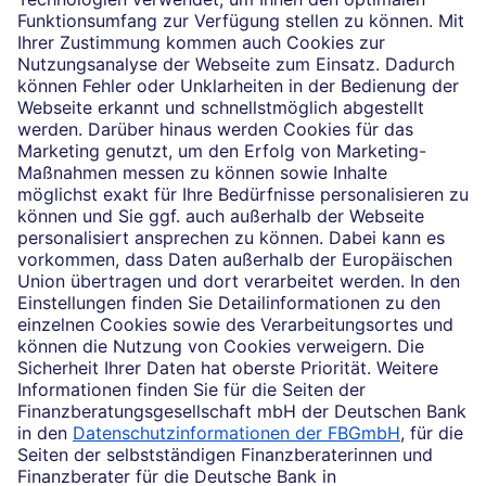
Die selbstständigen Finanzberater:innen beraten in
Finanzgeschäften, die sie für die Deutsche Bank AG
vermitteln dürfen. Das Einverständnis zu den dabei
vermittelten Verträgen sowie in diesem
Zusammenhang erforderliche Erklärungen werden
stets rechtsverbindlich nur durch die Deutsche Bank
AG oder durch die mit ihr kooperierenden
Produktpartner gegeben.
Impressum
Rechtliche Hinweise
Datenschutz
Ruhestand planen
Barrierefreiheit
Cookie-Einstellungen