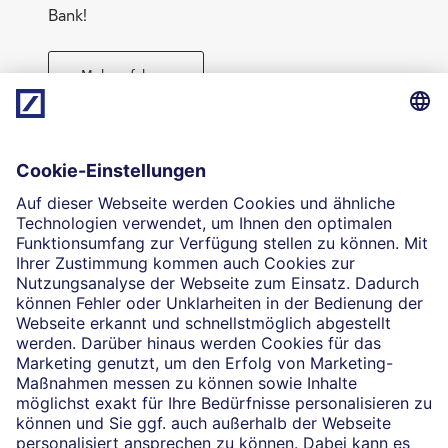
Bank!
Mehr erfahren
Direktabschluss möglich
Geld anlegen
Die selbstständigen Finanzberater:innen beraten in
Finanzgeschäften, die sie für die Deutsche Bank AG
vermitteln dürfen. Das Einverständnis zu den dabei
vermittelten Verträgen sowie in diesem
Zusammenhang erforderliche Erklärungen werden
stets rechtsverbindlich nur durch die Deutsche Bank
AG oder durch die mit ihr kooperierenden
Produktpartner gegeben.