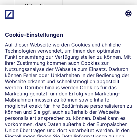
Mehr erfahren
Direktabschluss möglich
Geld anlegen
Die selbstständigen Finanzberater:innen beraten in
Finanzgeschäften, die sie für die Deutsche Bank AG
vermitteln dürfen. Das Einverständnis zu den dabei
vermittelten Verträgen sowie in diesem
Zusammenhang erforderliche Erklärungen werden
stets rechtsverbindlich nur durch die Deutsche Bank
AG oder durch die mit ihr kooperierenden
Produktpartner gegeben.
Impressum
Rechtliche Hinweise