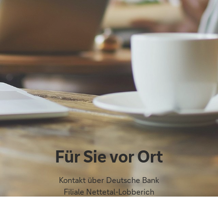
Für Sie vor Ort
Kontakt über Deutsche Bank
Filiale Nettetal-Lobberich
Hochstraße 11
41334 Nettetal