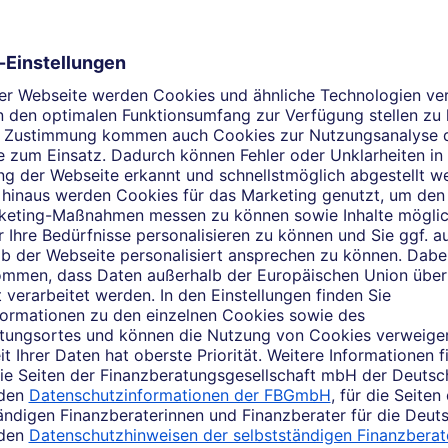
ndividuell - Kompetent - Mob
in Motto. Als selbstständiger Finanzberater in Nettetal und 
hnen nach Hause oder an den Arbeitsplatz und bringe meine
naus stehe ich Ihnen vor allem bei der Immobilienfinanzierung
abends oder am Wochenende. Ich freue mich auf Ihre Nachrich
elches Thema beschäftigt Si