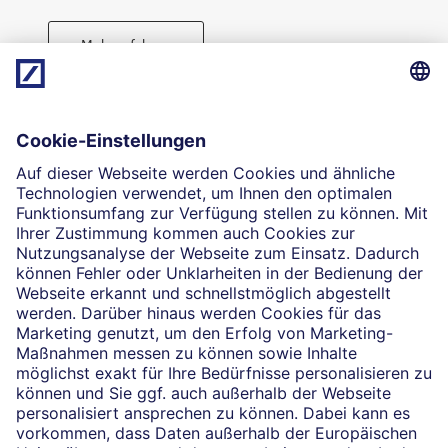
Mehr erfahren
Direktabschluss möglich
Geld anlegen
Die selbstständigen Finanzberater:innen beraten in
Finanzgeschäften, die sie für die Deutsche Bank AG
vermitteln dürfen. Das Einverständnis zu den dabei
vermittelten Verträgen sowie in diesem
Zusammenhang erforderliche Erklärungen werden
stets rechtsverbindlich nur durch die Deutsche Bank
AG oder durch die mit ihr kooperierenden
Produktpartner gegeben.
Impressum