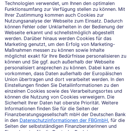
Die selbstständigen Finanzberater:innen beraten in
Finanzgeschäften, die sie für die Deutsche Bank AG
vermitteln dürfen. Das Einverständnis zu den dabei
vermittelten Verträgen sowie in diesem
Zusammenhang erforderliche Erklärungen werden
stets rechtsverbindlich nur durch die Deutsche Bank
AG oder durch die mit ihr kooperierenden
Produktpartner gegeben.
Impressum
Rechtliche Hinweise
Datenschutz
Ruhestand planen
Barrierefreiheit
Cookie-Einstellungen