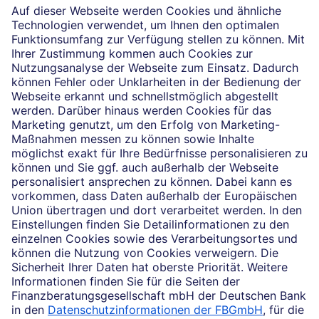
Die selbstständigen Finanzberater:innen beraten in
Finanzgeschäften, die sie für die Deutsche Bank AG
vermitteln dürfen. Das Einverständnis zu den dabei
vermittelten Verträgen sowie in diesem
Zusammenhang erforderliche Erklärungen werden
stets rechtsverbindlich nur durch die Deutsche Bank
AG oder durch die mit ihr kooperierenden
Produktpartner gegeben.
Impressum
Rechtliche Hinweise
Datenschutz
Ruhestand planen
Barrierefreiheit
Cookie-Einstellungen