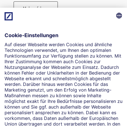
Mehr erfahren
Direktabschluss möglich
Geld anlegen
Die selbstständigen Finanzberater:innen beraten in
Finanzgeschäften, die sie für die Deutsche Bank AG
vermitteln dürfen. Das Einverständnis zu den dabei
vermittelten Verträgen sowie in diesem
Zusammenhang erforderliche Erklärungen werden
stets rechtsverbindlich nur durch die Deutsche Bank
AG oder durch die mit ihr kooperierenden
Produktpartner gegeben.
Impressum
Rechtliche Hinweise