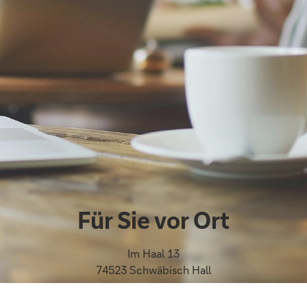
Für Sie vor Ort
Im Haal 13
74523 Schwäbisch Hall