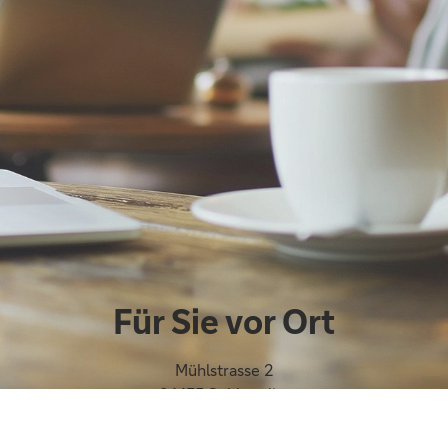
Für Sie vor Ort
Mühlstrasse 2
04435 Schkeuditz