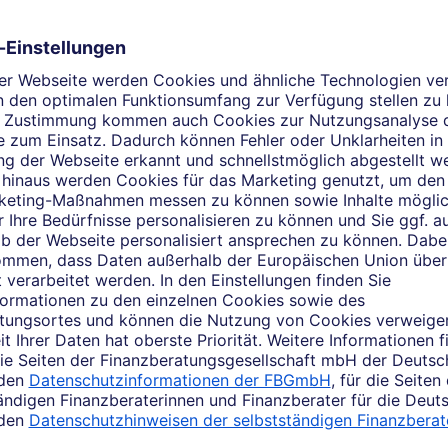
ndividuell – Kompetent – Mob
 Team in Schkeuditz besteht aus selbständigen Finanzberatern
 Vorsorge, Bausparen, Persönliche Kredite, Finanzieren und I
inbaren Sie ganz einfach online einen Beratungstermin. Wir f
Unser Team