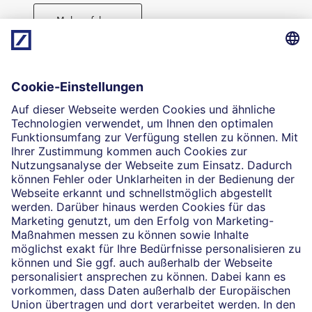
Mehr erfahren
Direktabschluss möglich
Geld anlegen
Die selbstständigen Finanzberater:innen beraten in
Finanzgeschäften, die sie für die Deutsche Bank AG
vermitteln dürfen. Das Einverständnis zu den dabei
vermittelten Verträgen sowie in diesem
Zusammenhang erforderliche Erklärungen werden
stets rechtsverbindlich nur durch die Deutsche Bank
AG oder durch die mit ihr kooperierenden
Produktpartner gegeben.
Impressum
Rechtliche Hinweise