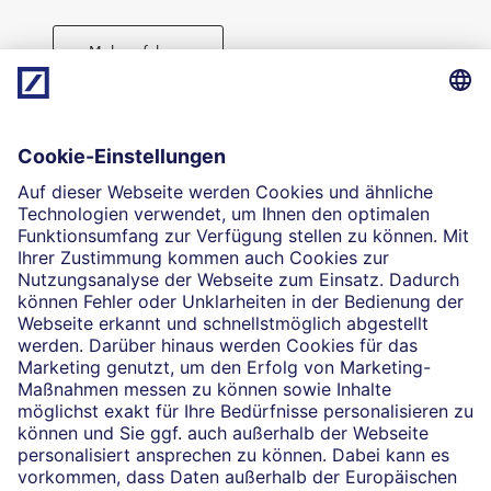
Mehr erfahren
Direktabschluss möglich
Geld anlegen
Die selbstständigen Finanzberater:innen beraten in
Finanzgeschäften, die sie für die Deutsche Bank AG
vermitteln dürfen. Das Einverständnis zu den dabei
vermittelten Verträgen sowie in diesem
Zusammenhang erforderliche Erklärungen werden
stets rechtsverbindlich nur durch die Deutsche Bank
AG oder durch die mit ihr kooperierenden
Produktpartner gegeben.
Impressum