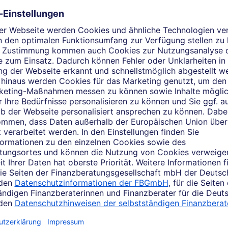
er Finanzberater in Markkleebe
lbstständiger Finanzberater in Markkleeberg stehe ich Ihnen zu
elches Thema beschäftigt Si