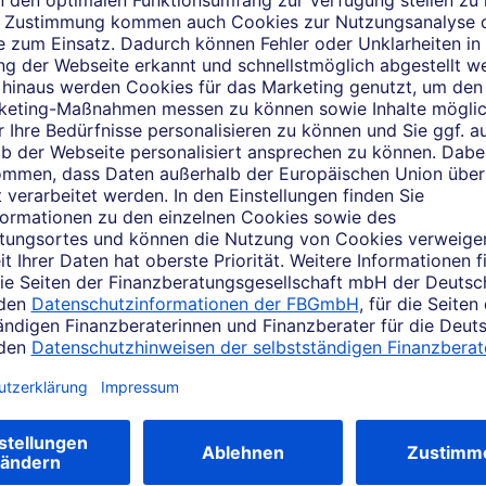
Das sagen Kunden über mic
Kundenbewertungen einsehen
der Bewertungsplattform WhoFinance abgegebene Kundenbewert
tzung des Services bitte zunächst zu. Per Klick gelangen Sie 
ießend auf "Auswahl speichern".
Inhalt freischalten