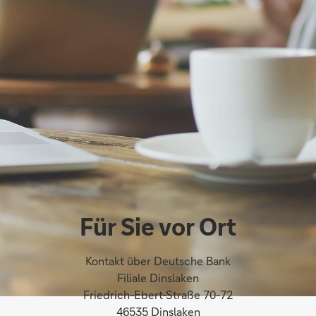
Für Sie vor Ort
Kontakt über Deutsche Bank
Filiale Dinslaken
Friedrich-Ebert-Straße 70-72
46535 Dinslaken