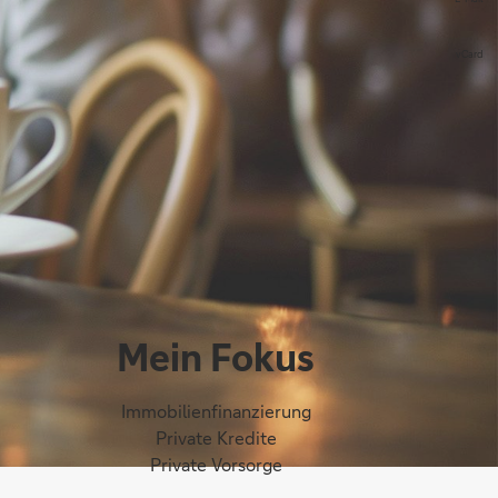
vCard
Mein Fokus
Immobilienfinanzierung
Private Kredite
Private Vorsorge