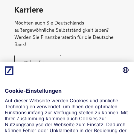
Karriere
Ruhestand planen
Möchten auch Sie Deutschlands
außergewöhnliche Selbstständigkeit leben?
Werden Sie Finanzberater:in für die Deutsche
Bank!
Mehr erfahren
Die selbstständigen Finanzberater:innen beraten in
Finanzgeschäften, die sie für die Deutsche Bank AG
Risiken absichern
vermitteln dürfen. Das Einverständnis zu den dabei