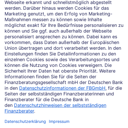
vermittelten Verträgen sowie in diesem
Zusammenhang erforderliche Erklärungen werden
stets rechtsverbindlich nur durch die Deutsche Bank
AG oder durch die mit ihr kooperierenden
Produktpartner gegeben.
Impressum
Rechtliche Hinweise
Datenschutz
Barrierefreiheit
Cookie-Einstellungen
Gesundheit schützen
Transparenzhinweis: Auf dieser Webseite werden vereinzelt Bilder verwendet,
die mit Unterstützung künstlicher Intelligenz erstellt und/oder bearbeitet