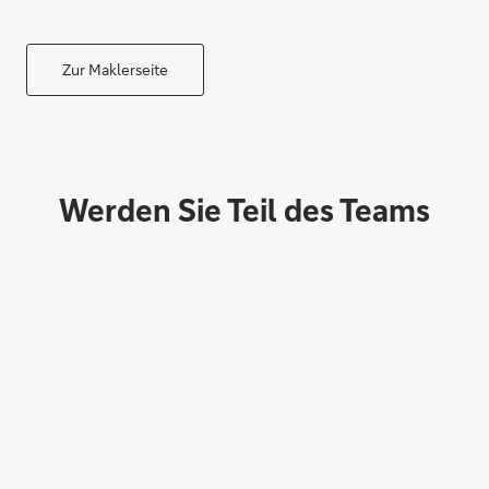
Zur Maklerseite
Gesundheit schützen
Werden Sie Teil des Teams
Mitarbeitende begeistern