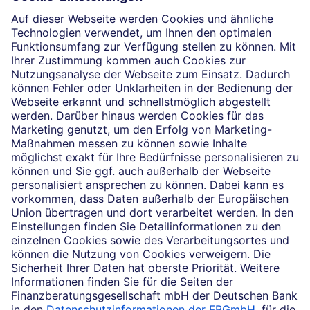
Die selbstständigen Finanzberater:innen beraten in
Finanzgeschäften, die sie für die Deutsche Bank AG
vermitteln dürfen. Das Einverständnis zu den dabei
vermittelten Verträgen sowie in diesem
Zusammenhang erforderliche Erklärungen werden
stets rechtsverbindlich nur durch die Deutsche Bank
AG oder durch die mit ihr kooperierenden
Träume erfüllen
Produktpartner gegeben.
Impressum
Rechtliche Hinweise
Datenschutz
Barrierefreiheit
Cookie-Einstellungen