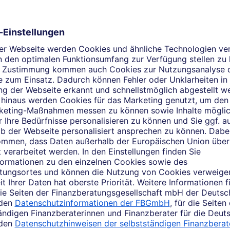
Mein Angebot für Sie
treffen, berate ich Sie verantwortungsbewusst und vorausscha
chen wir in aller Ruhe Ihre Finanzierungs-, Anlage- und Vorso
orge kann ich Ihnen sicher weiterhelfen. Ihnen stehen drei Mög
-Mail. Oder kommen Sie einfach vorbei. Ich freue mich, von I
elches Thema beschäftigt Si