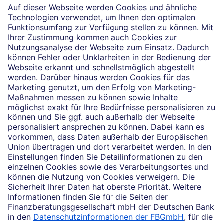
Die selbstständigen Finanzberater:innen beraten in
Finanzgeschäften, die sie für die Deutsche Bank AG
vermitteln dürfen. Das Einverständnis zu den dabei
vermittelten Verträgen sowie in diesem
Zusammenhang erforderliche Erklärungen werden
stets rechtsverbindlich nur durch die Deutsche Bank
AG oder durch die mit ihr kooperierenden
Produktpartner gegeben.
Impressum
Rechtliche Hinweise
Datenschutz
Ruhestand planen
Barrierefreiheit
Cookie-Einstellungen