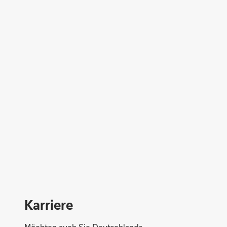
Geld anlegen
Ruhestand planen
Karriere
Möchten auch Sie Deutschlands