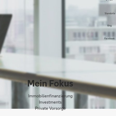
Standorte
Xing
Facebook
Mein Fokus
Immobilienfinanzierung
Investments
Private Vorsorge