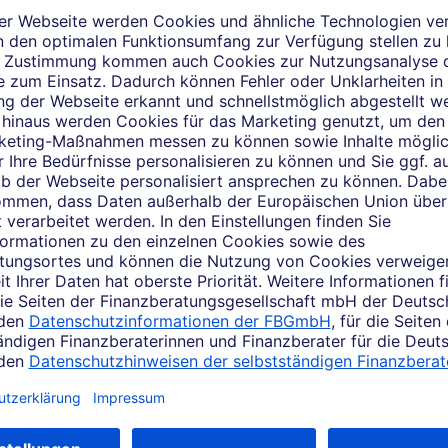
Das sagen Kunden über mic
Kundenbewertungen einsehen
der Bewertungsplattform WhoFinance abgegebene Kundenbewert
tzung des Services bitte zunächst zu. Per Klick gelangen Sie 
ießend auf "Auswahl speichern".