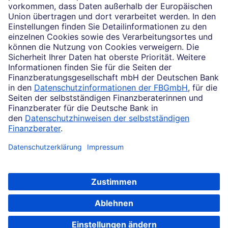
Impressum
Rechtliche Hinweise
Datenschutz
Barrierefreiheit
Cookie-Einstellungen
Direktabschluss möglich
Eigenheim modernisieren
Transparenzhinweis: Auf dieser Webseite werden vereinzelt Bilder verwendet,
die mit Unterstützung künstlicher Intelligenz erstellt und/oder bearbeitet
wurden.
Soweit auf dieser Internetseite von der Deutschen Bank die Rede ist, bezieht
sich dies auf die Angebote der Deutsche Bank AG, Taunusanlage 12, 60325
Frankfurt am Main.
© 2026 Finanzberatungsgesellschaft mbH der Deutschen Bank, Berlin. Alle
Rechte vorbehalten.