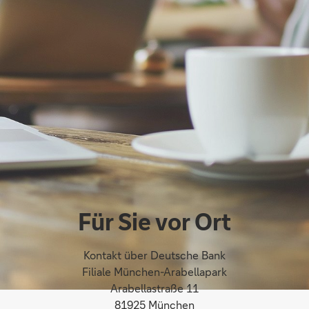
Für Sie vor Ort
Kontakt über Deutsche Bank
Filiale München-Arabellapark
Arabellastraße 11
81925 München