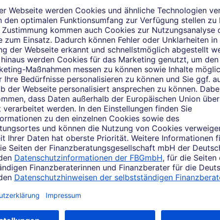
Das sagen Kunden über mic
Kundenbewertungen einsehen
der Bewertungsplattform WhoFinance abgegebene Kundenbewert
tzung des Services bitte zunächst zu. Per Klick gelangen Sie 
ießend auf "Auswahl speichern".