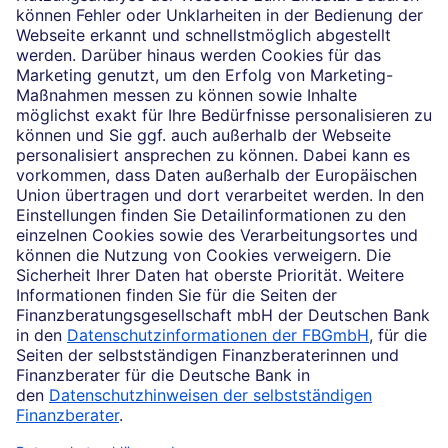
vermitteln dürfen. Das Einverständnis zu den dabei
vermittelten Verträgen sowie in diesem
Zusammenhang erforderliche Erklärungen werden
stets rechtsverbindlich nur durch die Deutsche Bank
AG oder durch die mit ihr kooperierenden
Produktpartner gegeben.
Impressum
Rechtliche Hinweise
Datenschutz
Ruhestand planen
Barrierefreiheit
Cookie-Einstellungen