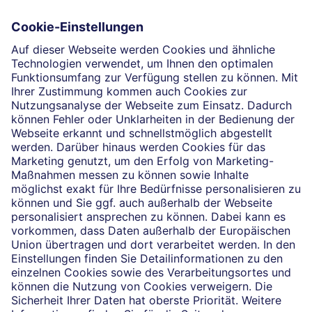
Gesundheit schützen
Die selbstständigen Finanzberater:innen beraten in
Finanzgeschäften, die sie für die Deutsche Bank AG
vermitteln dürfen. Das Einverständnis zu den dabei
vermittelten Verträgen sowie in diesem
Zusammenhang erforderliche Erklärungen werden
stets rechtsverbindlich nur durch die Deutsche Bank
AG oder durch die mit ihr kooperierenden
Produktpartner gegeben.
Impressum
Rechtliche Hinweise
Datenschutz
Barrierefreiheit
Cookie-Einstellungen