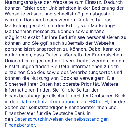
vermitteln dürfen. Das Einverständnis zu den dabei
vermittelten Verträgen sowie in diesem
Zusammenhang erforderliche Erklärungen werden
stets rechtsverbindlich nur durch die Deutsche Bank
AG oder durch die mit ihr kooperierenden
Produktpartner gegeben.
Impressum
Rechtliche Hinweise
Datenschutz
Ruhestand planen
Barrierefreiheit
Cookie-Einstellungen