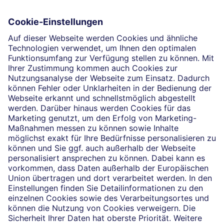
Die selbstständigen Finanzberater:innen beraten in
Finanzgeschäften, die sie für die Deutsche Bank AG
vermitteln dürfen. Das Einverständnis zu den dabei
Dörte Haagen
vermittelten Verträgen sowie in diesem
Zusammenhang erforderliche Erklärungen werden
stets rechtsverbindlich nur durch die Deutsche Bank
AG oder durch die mit ihr kooperierenden
Produktpartner gegeben.
Impressum
Rechtliche Hinweise
Datenschutz
Cookie-Einstellungen