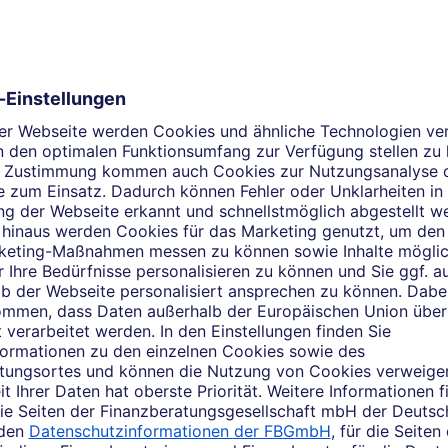
Beratung neu erleben
anzen, sparte jeden verdienten Euro und schon damals interess
rlernte ich zunächst den Beruf der Bankkauffrau und wechselte 
 Jeder Mensch hat eine andere Ausgangslage und ein anderes Zi
h gern auf digitalem Weg, auf Englisch oder auf Arabisch. Ich
n oder auch falls Sie einen privaten Kredit benötigen. Ich bin 
ehme ich mich Ihren Themen rund um Ihre Konten, Vorsorgesit
ch zu Ihnen passen. Ich freue mich auf Ihren Anruf.
elches Thema beschäftigt Si