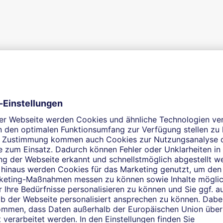
dige Finanzberaterin in Berlin
lbstständige Finanzberaterin in Berlin bringe ich viele Jahre E
eren und Investieren. Mit Ihren Investment-Anliegen sind Sie b
ungszeiten erreichbar. Rufen Sie mich an oder vereinbaren Si