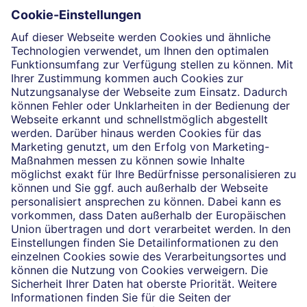
Die selbstständigen Finanzberater:innen beraten in
Finanzgeschäften, die sie für die Deutsche Bank AG
Thomas Plikat
vermitteln dürfen. Das Einverständnis zu den dabei
vermittelten Verträgen sowie in diesem
Zusammenhang erforderliche Erklärungen werden
stets rechtsverbindlich nur durch die Deutsche Bank
AG oder durch die mit ihr kooperierenden
Produktpartner gegeben.
Impressum
Rechtliche Hinweise
Datenschutz
Cookie-Einstellungen