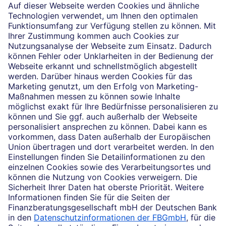
Die selbstständigen Finanzberater:innen beraten in
Finanzgeschäften, die sie für die Deutsche Bank AG
vermitteln dürfen. Das Einverständnis zu den dabei
vermittelten Verträgen sowie in diesem
Zusammenhang erforderliche Erklärungen werden
stets rechtsverbindlich nur durch die Deutsche Bank
AG oder durch die mit ihr kooperierenden
Produktpartner gegeben.
Impressum
Rechtliche Hinweise
Datenschutz
Ruhestand planen
Barrierefreiheit
Cookie-Einstellungen