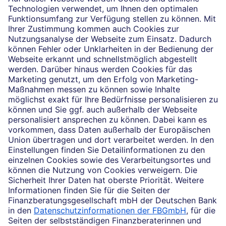
Die selbstständigen Finanzberater:innen beraten in
Finanzgeschäften, die sie für die Deutsche Bank AG
vermitteln dürfen. Das Einverständnis zu den dabei
vermittelten Verträgen sowie in diesem
Zusammenhang erforderliche Erklärungen werden
stets rechtsverbindlich nur durch die Deutsche Bank
AG oder durch die mit ihr kooperierenden
Produktpartner gegeben.
Impressum
Rechtliche Hinweise
Datenschutz
Ruhestand planen
Barrierefreiheit
Cookie-Einstellungen