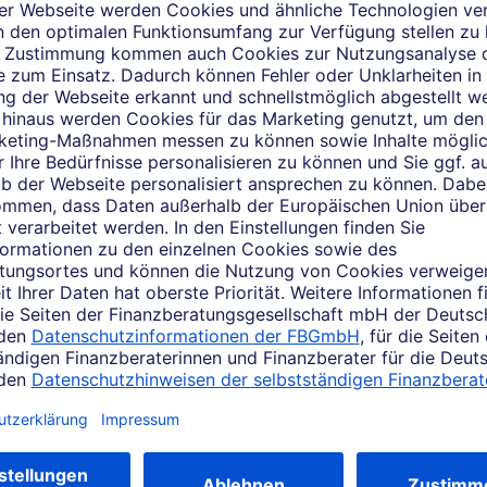
Das sagen Kunden über mic
Kundenbewertungen einsehen
der Bewertungsplattform WhoFinance abgegebene Kundenbewert
tzung des Services bitte zunächst zu. Per Klick gelangen Sie 
ießend auf "Auswahl speichern".