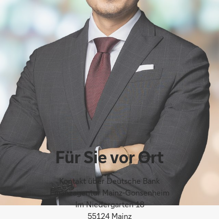
Für Sie vor Ort
Kontakt über Deutsche Bank
Finanzagentur Mainz-Gonsenheim
Im Niedergarten 18
55124 Mainz