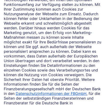
Die selbstständigen Finanzberater:innen beraten in
Finanzgeschäften, die sie für die Deutsche Bank AG
vermitteln dürfen. Das Einverständnis zu den dabei
vermittelten Verträgen sowie in diesem
Zusammenhang erforderliche Erklärungen werden
stets rechtsverbindlich nur durch die Deutsche Bank
AG oder durch die mit ihr kooperierenden
Produktpartner gegeben.
Impressum
Rechtliche Hinweise
Datenschutz
Ruhestand planen
Barrierefreiheit
Cookie-Einstellungen