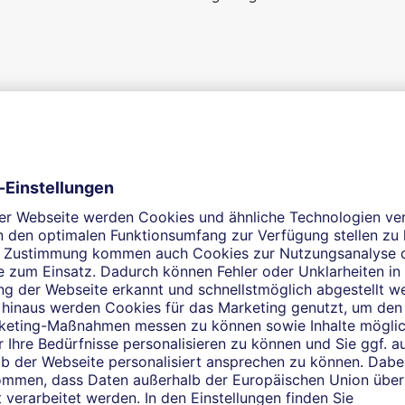
Mein Angebot für Sie
ner Hand. Als selbstständige Finanzberaterin in Augsburg (Fug
paren, Finanzieren und Investieren. Darüber hinaus stehe ich 
tion und Ihre individuellen Wünsche im Mittelpunkt. Sie könne
erhalb der üblichen Bank-Öffnungszeiten zur Verfügung. Ich fr