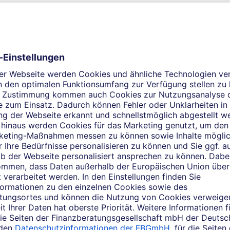
Kundenbewertungen einsehen
der Bewertungsplattform WhoFinance abgegebene Kundenbewert
tzung des Services bitte zunächst zu. Per Klick gelangen Sie 
ießend auf "Auswahl speichern".
Inhalt freischalten
elches Thema beschäftigt Si