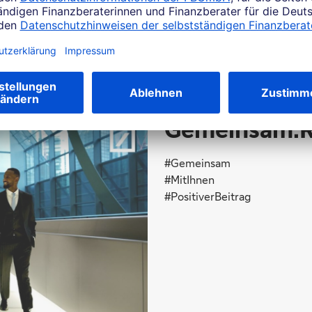
Interessantes
Gemeinsam.Ri
#Gemeinsam
#MitIhnen
#PositiverBeitrag